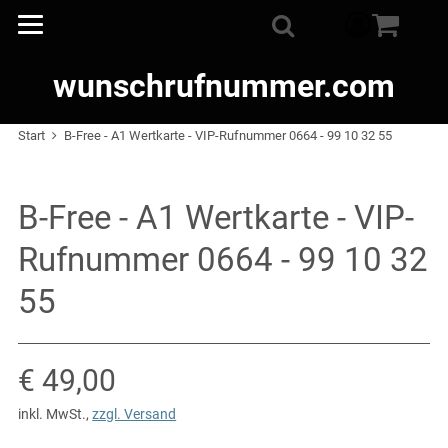
Warenkorb
0
Suche
wunschrufnummer.com
Start
B-Free - A1 Wertkarte - VIP-Rufnummer 0664 - 99 10 32 55
B-Free - A1 Wertkarte - VIP-
Rufnummer 0664 - 99 10 32
55
Verkaufspreis: € 49,00
€ 49,00
inkl. MwSt.
,
zzgl. Versand