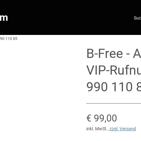
om
990 110 85
B-Free - 
VIP-Rufn
990 110 
Verkaufspreis
€ 99,00
inkl. MwSt.
,
zzgl. Versand